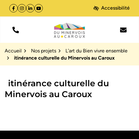
Gestion des traceurs
Aller
Aller
Aller
Accessibilité
à
au
au
Facebook
(ouverture dans un nouvel onglet)
Instagram
(ouverture dans un nouvel onglet)
Linkedin
(ouverture dans un nouvel onglet)
YouTube
(ouverture dans un nouvel onglet)
la
contenu
pied
navigation
de
page
Site officiel de la Com
Accueil
Nos projets
L’art du Bien vivre ensemble
itinérance culturelle du Minervois au Caroux
itinérance culturelle du
Minervois au Caroux