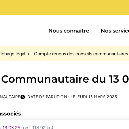
uté de communes du Minervois au Caroux
Nous connaître
Nos servic
fichage légal
Compte rendus des conseils communautaires
 Communautaire du 13 0
NAUTAIRE
DATE DE PARUTION : LE
JEUDI 13 MARS 2025
ssociés
u 13 03 25
(pdf, 118,92 ko)